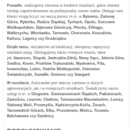
Ponadto
, realizujemy zlecenia w średnich miastach, gdzie również
istnieje zapotrzebowanie na profesjonalny serwis wałów. Dlatego nasi
klienci mogą liczyć na naszą pomoc m.in. w
Bytomiu, Zielonej
Górze, Rybniku, Rudzie Śląskiej, Tychach, Opolu, Gorzowie
Wielkopolskim, Dąbrowie Górniczej, Płocku, Elblągu,
Wałbrzychu, Włocławku, Tarnowie, Chorzowie, Koszalinie,
Kaliszu, Legnicy czy Grudziądzu
.
Dzięki temu
, niezależnie od lokalizacji, oferujemy najwyższy
standard usług. Obsługujemy także mniejsze miasta, takie
jak
Jaworzno, Słupsk, Jastrzębie-Zdrój, Nowy Sącz, Jelenia Góra,
Siedlce, Konin, Piotrków Trybunalski, Mysłowice, Piła,
Inowrocław, Lubin, Ostrów Wielkopolski, Ostrowiec
Świętokrzyski, Suwałki, Gniezno czy Stargard
.
W rezultacie
, Autocardan jest obecny zarówno w dużych
aglomeracjach, jak i w mniejszych ośrodkach. Świadczymy nasze
usługi m.in. w
Głogowie, Siemianowicach Śląskich, Pabianicach,
Zamościu, Lesznie, Chełmie, Tomaszowie Mazowieckim, Łomży,
Stalowej Woli, Przemyślu, Kędzierzynie-Koźlu, Żorach,
Tarnowskich Górach, Ełku, Pruszkowie, Mielcu, Tczewie,
Bełchatowie czy Świdnicy
.