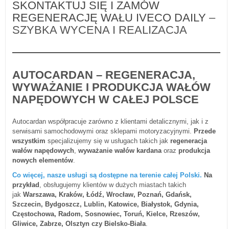
SKONTAKTUJ SIĘ I ZAMÓW
REGENERACJĘ WAŁU IVECO DAILY
–
SZYBKA WYCENA I REALIZACJA
AUTOCARDAN – REGENERACJA,
WYWAŻANIE I PRODUKCJA WAŁÓW
NAPĘDOWYCH W CAŁEJ POLSCE
Autocardan współpracuje zarówno z klientami detalicznymi, jak i z
serwisami samochodowymi oraz sklepami motoryzacyjnymi.
Przede
wszystkim
specjalizujemy się w usługach takich jak
regeneracja
wałów napędowych
,
wyważanie wałów kardana
oraz
produkcja
nowych elementów
.
Co więcej
, nasze usługi są dostępne na terenie całej Polski.
Na
przykład
, obsługujemy klientów w dużych miastach takich
jak
Warszawa, Kraków, Łódź, Wrocław, Poznań, Gdańsk,
Szczecin, Bydgoszcz, Lublin, Katowice, Białystok, Gdynia,
Częstochowa, Radom, Sosnowiec, Toruń, Kielce, Rzeszów,
Gliwice, Zabrze, Olsztyn czy Bielsko-Biała
.