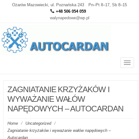
Ożarów Mazowiecki, ul. Poznańska 243
Pn–Pt 8–17, Sb 8–15
+48 506 054 059
walynapedowe@wp.pl
Toggle
naviga
ZAGNIATANIE KRZYŻAKÓW I
WYWAŻANIE WAŁÓW
NAPĘDOWYCH – AUTOCARDAN
Home
/
Uncategorized
/
Zagniatanie krzyżaków i wyważanie wałów napędowych –
Autocardan